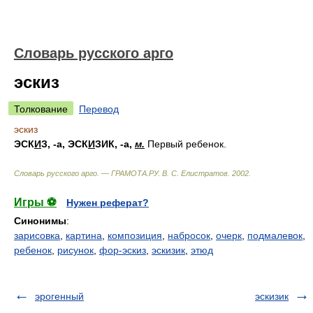
Словарь русского арго
эскиз
Толкование
Перевод
эскиз
ЭСК
И
З
, -а,
ЭСК
И
ЗИК
, -а,
м.
Первый ребенок.
Словарь русского арго. — ГРАМОТА.РУ
.
В. С. Елистратов
.
2002
.
Игры ⚽
Нужен реферат?
Синонимы
:
зарисовка
,
картина
,
композиция
,
набросок
,
очерк
,
подмалевок
,
ребенок
,
рисунок
,
фор-эскиз
,
эскизик
,
этюд
эрогенный
эскизик