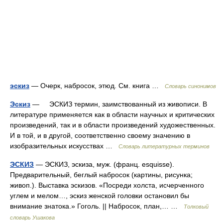
эскиз
— Очерк, набросок, этюд. См. книга …
Словарь синонимов
Эскиз
— ЭСКИЗ термин, заимствованный из живописи. В
литературе применяется как в области научных и критических
произведений, так и в области произведений художественных.
И в той, и в другой, соответственно своему значению в
изобразительных искусствах …
Словарь литературных терминов
ЭСКИЗ
— ЭСКИЗ, эскиза, муж. (франц. esquisse).
Предварительный, беглый набросок (картины, рисунка;
живоп.). Выставка эскизов. «Посреди холста, исчерченного
углем и мелом…, эскиз женской головки остановил бы
внимание знатока.» Гоголь. || Набросок, план,… …
Толковый
словарь Ушакова